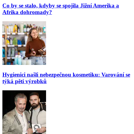
Co by se stalo, kdyby se spojila Jižní Amerika a
Afrika dohromady?
Hygienici našli nebezpečnou kosmetiku: Varování se
týká pěti výrobků