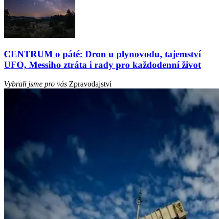
CENTRUM o páté: Dron u plynovodu, tajemství
UFO, Messiho ztráta i rady pro každodenní život
Vybrali jsme pro vás
Zpravodajství