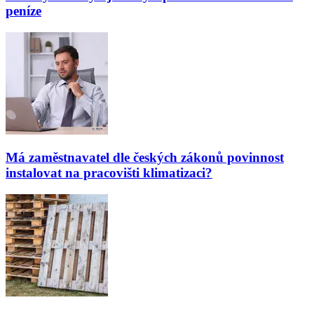
peníze
Má zaměstnavatel dle českých zákonů povinnost
instalovat na pracovišti klimatizaci?