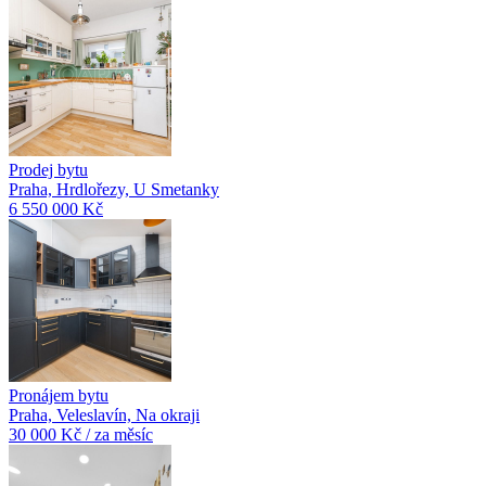
Prodej bytu
Praha, Hrdlořezy, U Smetanky
6 550 000 Kč
Pronájem bytu
Praha, Veleslavín, Na okraji
30 000 Kč / za měsíc