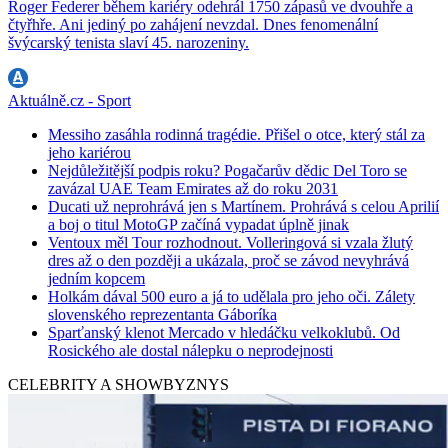
Roger Federer během kariéry odehrál 1750 zápasů ve dvouhře a
čtyřhře. Ani jediný po zahájení nevzdal. Dnes fenomenální
švýcarský tenista slaví 45. narozeniny.
Aktuálně.cz - Sport
Messiho zasáhla rodinná tragédie. Přišel o otce, který stál za
jeho kariérou
Nejdůležitější podpis roku? Pogačarův dědic Del Toro se
zavázal UAE Team Emirates až do roku 2031
Ducati už neprohrává jen s Martínem. Prohrává s celou Aprilií
a boj o titul MotoGP začíná vypadat úplně jinak
Ventoux měl Tour rozhodnout. Volleringová si vzala žlutý
dres až o den později a ukázala, proč se závod nevyhrává
jedním kopcem
Holkám dával 500 euro a já to udělala pro jeho oči. Zálety
slovenského reprezentanta Gáboríka
Sparťanský klenot Mercado v hledáčku velkoklubů. Od
Rosického ale dostal nálepku o neprodejnosti
CELEBRITY A SHOWBYZNYS