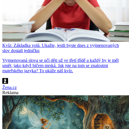
Kvíz: Základka volá. Ukažte, jestli byste dnes z vyjmenovaných
slov dostali jedničku
Vyjmenovaná slova se učí děti už ve třetí třídě a každý by je měl
umět, jako když bičem mrská. Jak jste na tom se znalostmi
mateřského jazyka? To ukáže náš kvíz.
Žena.cz
Reklama