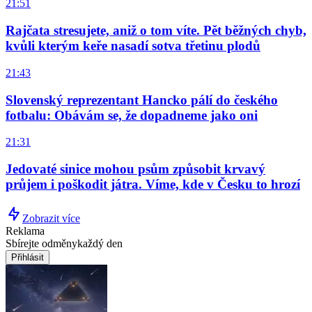
21:51
Rajčata stresujete, aniž o tom víte. Pět běžných chyb,
kvůli kterým keře nasadí sotva třetinu plodů
21:43
Slovenský reprezentant Hancko pálí do českého
fotbalu: Obávám se, že dopadneme jako oni
21:31
Jedovaté sinice mohou psům způsobit krvavý
průjem i poškodit játra. Víme, kde v Česku to hrozí
Zobrazit více
Reklama
Sbírejte odměny
každý den
Přihlásit