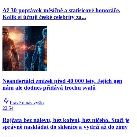
Až 30 poptávek měsíčně a statisícové honoráře.
Kolik si účtují české celebrity za...
Neandertálci zmizeli před 40 000 lety. Jejich gen
nám ale dodnes přidává trochu svalů
Právě u nás vyšlo
22:54
Rajčata bez nálevu, bez koření, bez ničeho. Stačí je
správně naskládat do sklenice a vydrží až do zimy