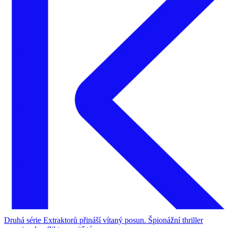
Druhá série Extraktorů přináší vítaný posun. Špionážní thriller