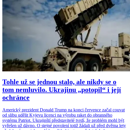
Tohle už se jednou stalo, ale nikdy se o
tom nemluvilo. Ukrajinu „potopil“ i její
ochránce
Americký prezident Donald Trump na konci července začal couvat
od slibu udělit Kyjevu licenci na výrobu raket do obranného
systému Patriot. Ukrajinští představitelé tvrdí, že problém mohl být
vyřešen už dávno. O stejné povolení totiž žádali už před dvěma lety