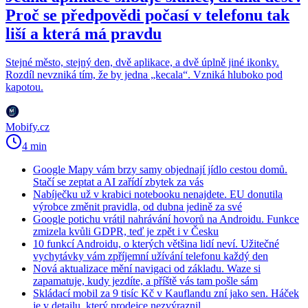
Proč se předpovědi počasí v telefonu tak
liší a která má pravdu
Stejné město, stejný den, dvě aplikace, a dvě úplně jiné ikonky.
Rozdíl nevzniká tím, že by jedna „kecala“. Vzniká hluboko pod
kapotou.
Mobify.cz
4 min
Google Mapy vám brzy samy objednají jídlo cestou domů.
Stačí se zeptat a AI zařídí zbytek za vás
Nabíječku už v krabici notebooku nenajdete. EU donutila
výrobce změnit pravidla, od dubna jedině za své
Google potichu vrátil nahrávání hovorů na Androidu. Funkce
zmizela kvůli GDPR, teď je zpět i v Česku
10 funkcí Androidu, o kterých většina lidí neví. Užitečné
vychytávky vám zpříjemní užívání telefonu každý den
Nová aktualizace mění navigaci od základu. Waze si
zapamatuje, kudy jezdíte, a příště vás tam pošle sám
Skládací mobil za 9 tisíc Kč v Kauflandu zní jako sen. Háček
je v detailu, který prodejce nezvýraznil