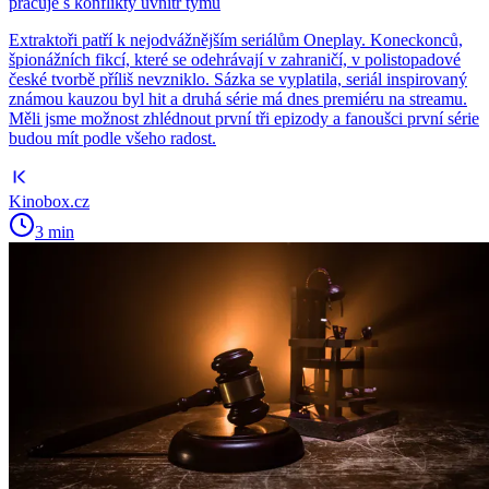
pracuje s konflikty uvnitř týmu
Extraktoři patří k nejodvážnějším seriálům Oneplay. Koneckonců,
špionážních fikcí, které se odehrávají v zahraničí, v polistopadové
české tvorbě příliš nevzniklo. Sázka se vyplatila, seriál inspirovaný
známou kauzou byl hit a druhá série má dnes premiéru na streamu.
Měli jsme možnost zhlédnout první tři epizody a fanoušci první série
budou mít podle všeho radost.
Kinobox.cz
3 min