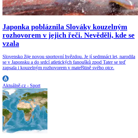
Japonka pobláznila Slováky kouzelným
rozhovorem v jejich řeči. Nevěděli, kde se
vzala
Slovensko žije novou sportovní hvězdou. Je jí sedmnáct let, narodila
se v Japonsku a do srdcí atletických fanoušků zpod Tater se teď
zapsala i kouzelným rozhovorem v mateřštině svého otce.
Aktuálně.cz - Sport