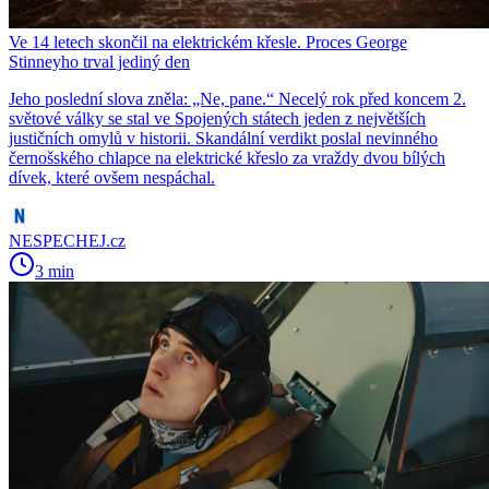
Ve 14 letech skončil na elektrickém křesle. Proces George
Stinneyho trval jediný den
Jeho poslední slova zněla: „Ne, pane.“ Necelý rok před koncem 2.
světové války se stal ve Spojených státech jeden z největších
justičních omylů v historii. Skandální verdikt poslal nevinného
černošského chlapce na elektrické křeslo za vraždy dvou bílých
dívek, které ovšem nespáchal.
NESPECHEJ.cz
3 min