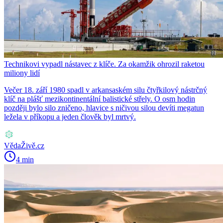
Technikovi vypadl nástavec z klíče. Za okamžik ohrozil raketou
miliony lidí
Večer 18. září 1980 spadl v arkansaském silu čtyřkilový nástrčný
klíč na plášť mezikontinentální balistické střely. O osm hodin
později bylo silo zničeno, hlavice s ničivou silou devíti megatun
ležela v příkopu a jeden člověk byl mrtvý.
VědaŽivě.cz
4 min