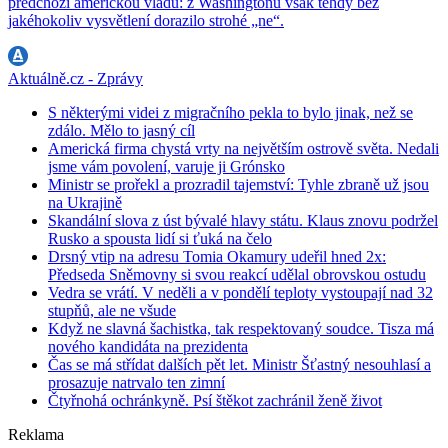
předchozí americkou vládu: z Washingtonu však tehdy bez
jakéhokoliv vysvětlení dorazilo strohé „ne“.
Aktuálně.cz - Zprávy
S některými videi z migračního pekla to bylo jinak, než se
zdálo. Mělo to jasný cíl
Americká firma chystá vrty na největším ostrově světa. Nedali
jsme vám povolení, varuje ji Grónsko
Ministr se prořekl a prozradil tajemství: Tyhle zbraně už jsou
na Ukrajině
Skandální slova z úst bývalé hlavy státu. Klaus znovu podržel
Rusko a spousta lidí si ťuká na čelo
Drsný vtip na adresu Tomia Okamury udeřil hned 2x:
Předseda Sněmovny si svou reakcí udělal obrovskou ostudu
Vedra se vrátí. V neděli a v pondělí teploty vystoupají nad 32
stupňů, ale ne všude
Když ne slavná šachistka, tak respektovaný soudce. Tisza má
nového kandidáta na prezidenta
Čas se má střídat dalších pět let. Ministr Šťastný nesouhlasí a
prosazuje natrvalo ten zimní
Čtyřnohá ochránkyně. Psí štěkot zachránil ženě život
Reklama