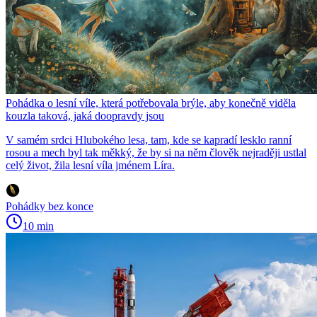
Pohádka o lesní víle, která potřebovala brýle, aby konečně viděla
kouzla taková, jaká doopravdy jsou
V samém srdci Hlubokého lesa, tam, kde se kapradí lesklo ranní
rosou a mech byl tak měkký, že by si na něm člověk nejraději ustlal
celý život, žila lesní víla jménem Líra.
Pohádky bez konce
10 min