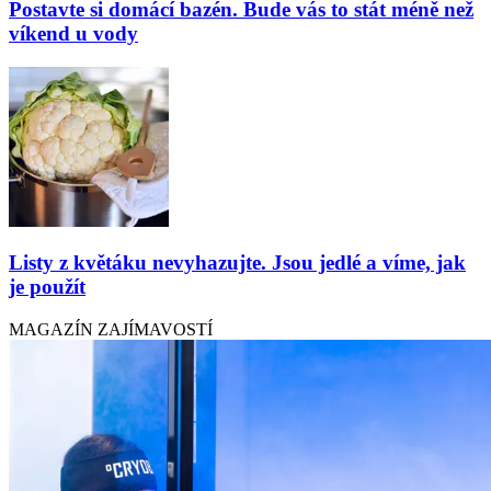
Postavte si domácí bazén. Bude vás to stát méně než
víkend u vody
Listy z květáku nevyhazujte. Jsou jedlé a víme, jak
je použít
MAGAZÍN ZAJÍMAVOSTÍ