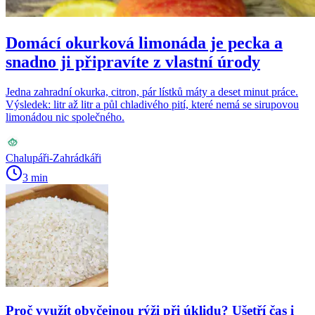
Domácí okurková limonáda je pecka a
snadno ji připravíte z vlastní úrody
Jedna zahradní okurka, citron, pár lístků máty a deset minut práce.
Výsledek: litr až litr a půl chladivého pití, které nemá se sirupovou
limonádou nic společného.
Chalupáři-Zahrádkáři
3 min
Proč využít obyčejnou rýži při úklidu? Ušetří čas i