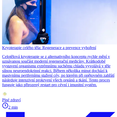
Kryoterapie celého těla: Regenerace a prevence vyhoření
Celotělová kryoterapie se z alternativního konceptu rychle mění v
uznávanou součást moderní regenerační medicíny. Krátkodobé
vystavení organismu extrémnímu suchému chladu vyvolává v těle
silnou neuroendokrinní reakci. Během několika minut dochází k
masivnímu perifernímu stažení cév, po kterém při opětovném zahřátí
následuje intenzivní prokrvení všech orgánů a tkání. Tento proces
funguje jako přirozený restart pro cévní i imunitní systém.
Plné zdraví
2 min