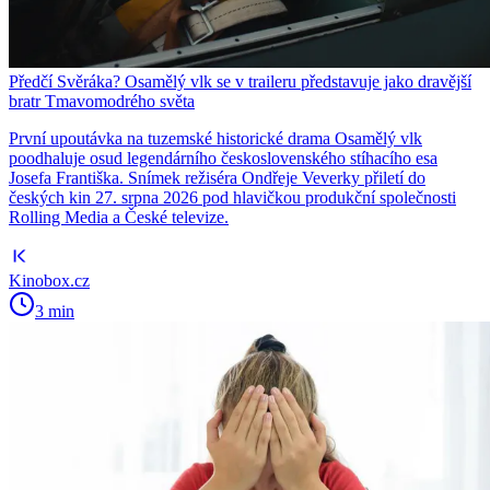
Předčí Svěráka? Osamělý vlk se v traileru představuje jako dravější
bratr Tmavomodrého světa
První upoutávka na tuzemské historické drama Osamělý vlk
poodhaluje osud legendárního československého stíhacího esa
Josefa Františka. Snímek režiséra Ondřeje Veverky přiletí do
českých kin 27. srpna 2026 pod hlavičkou produkční společnosti
Rolling Media a České televize.
Kinobox.cz
3 min